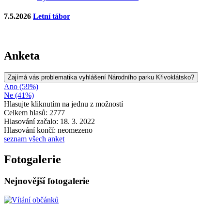
7.5.2026
Letní tábor
Anketa
Zajímá vás problematika vyhlášení Národního parku Křivoklátsko?
Ano (59%)
Ne (41%)
Hlasujte kliknutím na jednu z možností
Celkem hlasů: 2777
Hlasování začalo: 18. 3. 2022
Hlasování končí: neomezeno
seznam všech anket
Fotogalerie
Nejnovější fotogalerie