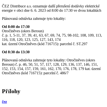
ČEZ Distribuce a.s. oznamuje další přerušení dodávky elektrické
energie v obci dne 6. 6. 2023 od 8:00 do 17:30 ve dvou lokalitách
Plánovaná odstávka zahrnuje tyto lokality:
Od 8:00 do 17:30
Otročiněves (okres Beroun)
č. p. 1, 5-11, 37, 39, 41, 63, 67, 69, 74, 75, 98-102, 108, 109, 113,
116, 118, 120, 123, 125, 127, 143, 174
kat. území Otročiněves (kód 716715): parcelní č. ST.297
Od 8:30 do 13:30
Plánovaná odstávka zahrnuje tyto lokality: Otročiněves (okres
Beroun) č. p. 46, 50, 51, 57, 117, 128, 129, 136, 137, 146, 151,
152, 153, 154, 157, 159, 161, 162, 170, 176, 178, 179 kat. území
Otročiněves (kód 716715): parcelní č. 486/7
Přílohy
čez