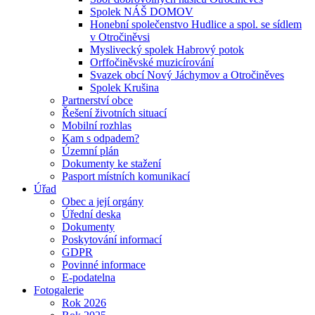
Spolek NÁŠ DOMOV
Honební společenstvo Hudlice a spol. se sídlem
v Otročiněvsi
Myslivecký spolek Habrový potok
Orffočiněvské muzicírování
Svazek obcí Nový Jáchymov a Otročiněves
Spolek Krušina
Partnerství obce
Řešení životních situací
Mobilní rozhlas
Kam s odpadem?
Územní plán
Dokumenty ke stažení
Pasport místních komunikací
Úřad
Obec a její orgány
Úřední deska
Dokumenty
Poskytování informací
GDPR
Povinné informace
E-podatelna
Fotogalerie
Rok 2026