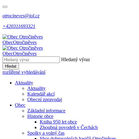
otrocineves@iol.cz
+420311693321
Obec
Otročiněves
Obec
Otročiněves
Hledaný výraz
Hledat
rozšířené vyhledávání
Aktuality
Aktuality
Kalendář akcí
Obecní zpravodaj
Obec
Základní informace
Historie obce
Kniha 950 let obce
Zhoubná povodeň v Čechách
Spolky a volný čas
Sbor dobrovolných hasičů Otročiněves