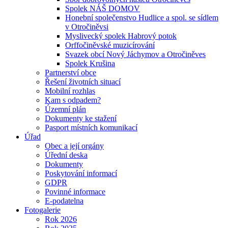
Spolek NÁŠ DOMOV
Honební společenstvo Hudlice a spol. se sídlem
v Otročiněvsi
Myslivecký spolek Habrový potok
Orffočiněvské muzicírování
Svazek obcí Nový Jáchymov a Otročiněves
Spolek Krušina
Partnerství obce
Řešení životních situací
Mobilní rozhlas
Kam s odpadem?
Územní plán
Dokumenty ke stažení
Pasport místních komunikací
Úřad
Obec a její orgány
Úřední deska
Dokumenty
Poskytování informací
GDPR
Povinné informace
E-podatelna
Fotogalerie
Rok 2026