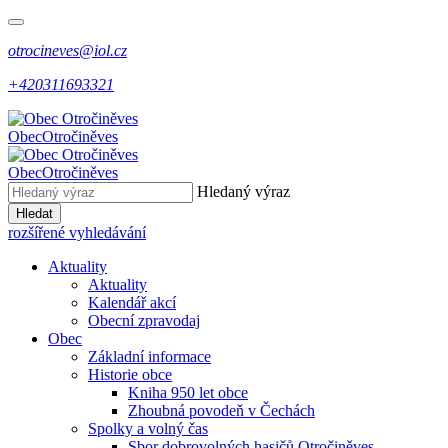
otrocineves@iol.cz
+420311693321
Obec
Otročiněves
Obec
Otročiněves
Hledaný výraz
Hledat
rozšířené vyhledávání
Aktuality
Aktuality
Kalendář akcí
Obecní zpravodaj
Obec
Základní informace
Historie obce
Kniha 950 let obce
Zhoubná povodeň v Čechách
Spolky a volný čas
Sbor dobrovolných hasičů Otročiněves