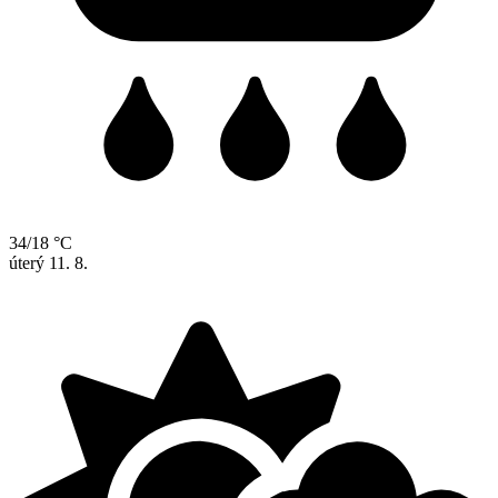
34/18 °C
úterý
11. 8.