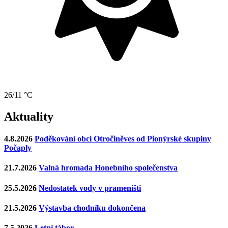
26/11 °C
Aktuality
4.8.2026
Poděkování obci Otročiněves od Pionýrské skupiny
Počaply
21.7.2026
Valná hromada Honebního společenstva
25.5.2026
Nedostatek vody v prameništi
21.5.2026
Výstavba chodníku dokončena
7.5.2026
Letní tábor