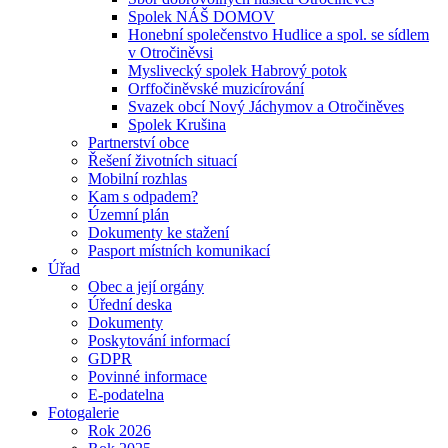
Spolek NÁŠ DOMOV
Honební společenstvo Hudlice a spol. se sídlem
v Otročiněvsi
Myslivecký spolek Habrový potok
Orffočiněvské muzicírování
Svazek obcí Nový Jáchymov a Otročiněves
Spolek Krušina
Partnerství obce
Řešení životních situací
Mobilní rozhlas
Kam s odpadem?
Územní plán
Dokumenty ke stažení
Pasport místních komunikací
Úřad
Obec a její orgány
Úřední deska
Dokumenty
Poskytování informací
GDPR
Povinné informace
E-podatelna
Fotogalerie
Rok 2026