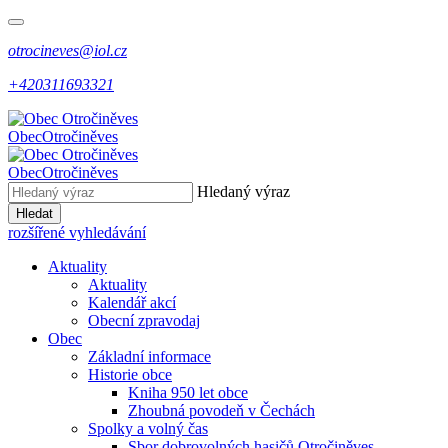
otrocineves@iol.cz
+420311693321
Obec
Otročiněves
Obec
Otročiněves
Hledaný výraz
Hledat
rozšířené vyhledávání
Aktuality
Aktuality
Kalendář akcí
Obecní zpravodaj
Obec
Základní informace
Historie obce
Kniha 950 let obce
Zhoubná povodeň v Čechách
Spolky a volný čas
Sbor dobrovolných hasičů Otročiněves