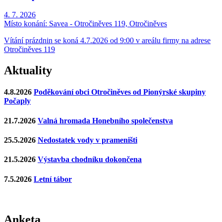
4. 7. 2026
Místo konání:
Savea - Otročiněves 119, Otročiněves
Vítání prázdnin se koná 4.7.2026 od 9:00 v areálu firmy na adrese
Otročiněves 119
Aktuality
4.8.2026
Poděkování obci Otročiněves od Pionýrské skupiny
Počaply
21.7.2026
Valná hromada Honebního společenstva
25.5.2026
Nedostatek vody v prameništi
21.5.2026
Výstavba chodníku dokončena
7.5.2026
Letní tábor
Anketa