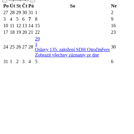
Po
Út
St
Čt
Pá
So
Ne
27
28
29
30
31
1
2
3
4
5
6
7
8
9
10
11
12
13
14
15
16
17
18
19
20
21
22
23
29
1
24
25
26
27
28
30
Oslavy 135. založení SDH Otročiněves
Zobrazit všechny záznamy ze dne
31
1
2
3
4
5
6