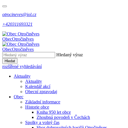
otrocineves@iol.cz
+420311693321
Obec
Otročiněves
Obec
Otročiněves
Hledaný výraz
Hledat
rozšířené vyhledávání
Aktuality
Aktuality
Kalendář akcí
Obecní zpravodaj
Obec
Základní informace
Historie obce
Kniha 950 let obce
Zhoubná povodeň v Čechách
Spolky a volný čas
Sbor dobrovolných hasičů Otročiněves