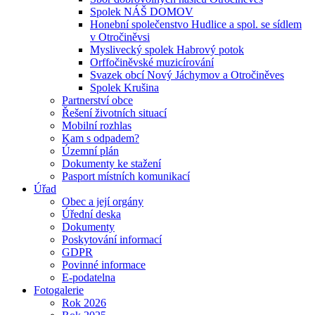
Spolek NÁŠ DOMOV
Honební společenstvo Hudlice a spol. se sídlem
v Otročiněvsi
Myslivecký spolek Habrový potok
Orffočiněvské muzicírování
Svazek obcí Nový Jáchymov a Otročiněves
Spolek Krušina
Partnerství obce
Řešení životních situací
Mobilní rozhlas
Kam s odpadem?
Územní plán
Dokumenty ke stažení
Pasport místních komunikací
Úřad
Obec a její orgány
Úřední deska
Dokumenty
Poskytování informací
GDPR
Povinné informace
E-podatelna
Fotogalerie
Rok 2026