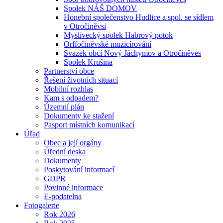
Spolek NÁŠ DOMOV
Honební společenstvo Hudlice a spol. se sídlem
v Otročiněvsi
Myslivecký spolek Habrový potok
Orffočiněvské muzicírování
Svazek obcí Nový Jáchymov a Otročiněves
Spolek Krušina
Partnerství obce
Řešení životních situací
Mobilní rozhlas
Kam s odpadem?
Územní plán
Dokumenty ke stažení
Pasport místních komunikací
Úřad
Obec a její orgány
Úřední deska
Dokumenty
Poskytování informací
GDPR
Povinné informace
E-podatelna
Fotogalerie
Rok 2026