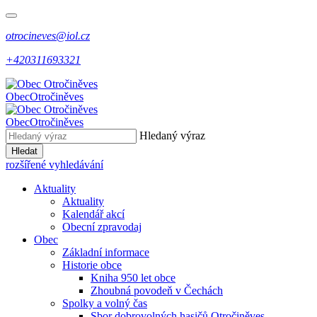
otrocineves@iol.cz
+420311693321
Obec
Otročiněves
Obec
Otročiněves
Hledaný výraz
Hledat
rozšířené vyhledávání
Aktuality
Aktuality
Kalendář akcí
Obecní zpravodaj
Obec
Základní informace
Historie obce
Kniha 950 let obce
Zhoubná povodeň v Čechách
Spolky a volný čas
Sbor dobrovolných hasičů Otročiněves