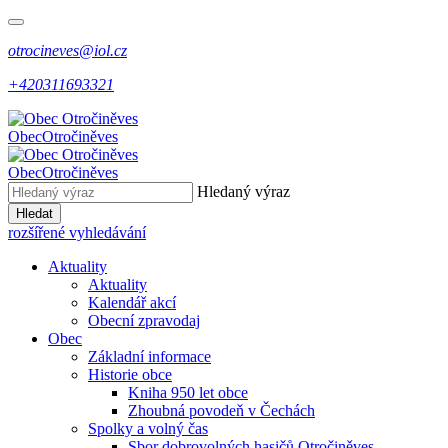
otrocineves@iol.cz
+420311693321
Obec
Otročiněves
Obec
Otročiněves
Hledaný výraz
Hledat
rozšířené vyhledávání
Aktuality
Aktuality
Kalendář akcí
Obecní zpravodaj
Obec
Základní informace
Historie obce
Kniha 950 let obce
Zhoubná povodeň v Čechách
Spolky a volný čas
Sbor dobrovolných hasičů Otročiněves