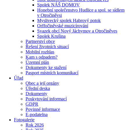
Spolek NÁŠ DOMOV
Honební společenstvo Hudlice a spol. se sídlem
v Otročiněvsi
Myslivecký spolek Habrový potok
Orffočiněvské muzicírování
Svazek obcí Nový Jáchymov a Otročiněves
Spolek Krušina
Partnerství obce
Řešení životních situací
Mobilní rozhlas
Kam s odpadem?
Územní plán
Dokumenty ke stažení
Pasport místních komunikací
Úřad
Obec a její orgány
Úřední deska
Dokumenty
Poskytování informací
GDPR
Povinné informace
E-podatelna
Fotogalerie
Rok 2026