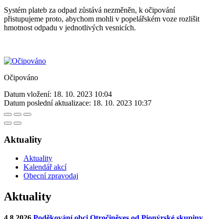
Systém plateb za odpad zůstává nezměněn, k očipování
přistupujeme proto, abychom mohli v popelářském voze rozlišit
hmotnost odpadu v jednotlivých vesnicích.
Očipováno
Datum vložení:
18. 10. 2023 10:04
Datum poslední aktualizace:
18. 10. 2023 10:37
Aktuality
Aktuality
Kalendář akcí
Obecní zpravodaj
Aktuality
4.8.2026
Poděkování obci Otročiněves od Pionýrské skupiny