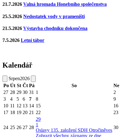
21.7.2026
Valná hromada Honebního společenstva
25.5.2026
Nedostatek vody v prameništi
21.5.2026
Výstavba chodníku dokončena
7.5.2026
Letní tábor
Kalendář
Srpen
2026
Po
Út
St
Čt
Pá
So
Ne
27
28
29
30
31
1
2
3
4
5
6
7
8
9
10
11
12
13
14
15
16
17
18
19
20
21
22
23
29
1
24
25
26
27
28
30
Oslavy 135. založení SDH Otročiněves
Zobrazit všechny záznamy ze dne