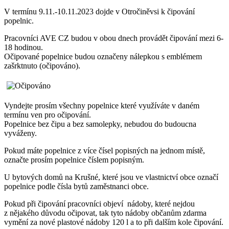
V termínu 9.11.-10.11.2023 dojde v Otročiněvsi k čipování
popelnic.
Pracovníci AVE CZ budou v obou dnech provádět čipování mezi 6-
18 hodinou.
Očipované popelnice budou označeny nálepkou s emblémem
zašrktnuto (očipováno).
Vyndejte prosím všechny popelnice které využíváte v daném
termínu ven pro očipování.
Popelnice bez čipu a bez samolepky, nebudou do budoucna
vyváženy.
Pokud máte popelnice z více čísel popisných na jednom místě,
označte prosím popelnice číslem popisným.
U bytových domů na Krušné, které jsou ve vlastnictví obce označí
popelnice podle čísla bytů zaměstnanci obce.
Pokud při čipování pracovníci objeví nádoby, které nejdou
z nějakého důvodu očipovat, tak tyto nádoby občanům zdarma
vymění za nové plastové nádoby 120 l a to při dalším kole čipování.