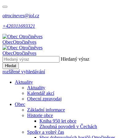
otrocineves@iol.cz
+420311693321
Obec
Otročiněves
Obec
Otročiněves
Hledaný výraz
Hledat
rozšířené vyhledávání
Aktuality
Aktuality
Kalendář akcí
Obecní zpravodaj
Obec
Základní informace
Historie obce
Kniha 950 let obce
Zhoubná povodeň v Čechách
Spolky a volný čas
Sbor dobrovolných hasičů Otročiněves