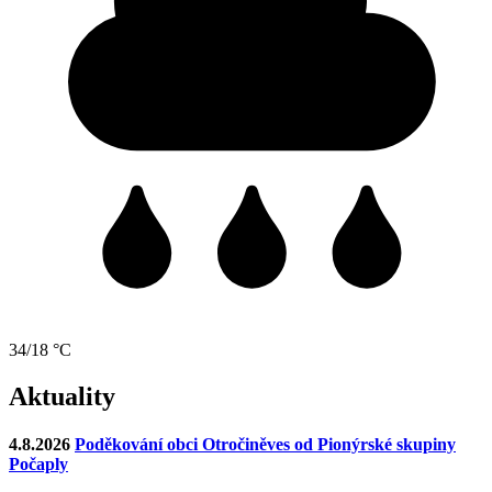
34/18 °C
Aktuality
4.8.2026
Poděkování obci Otročiněves od Pionýrské skupiny
Počaply