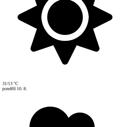
31/13 °C
pondělí
10. 8.