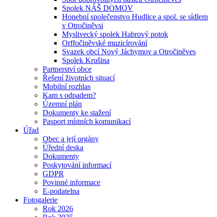
Spolek NÁŠ DOMOV
Honební společenstvo Hudlice a spol. se sídlem
v Otročiněvsi
Myslivecký spolek Habrový potok
Orffočiněvské muzicírování
Svazek obcí Nový Jáchymov a Otročiněves
Spolek Krušina
Partnerství obce
Řešení životních situací
Mobilní rozhlas
Kam s odpadem?
Územní plán
Dokumenty ke stažení
Pasport místních komunikací
Úřad
Obec a její orgány
Úřední deska
Dokumenty
Poskytování informací
GDPR
Povinné informace
E-podatelna
Fotogalerie
Rok 2026